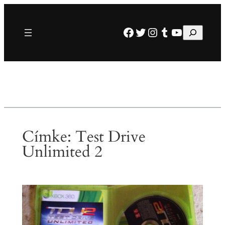
Ugrás
a
Facebook
Twitter
Instagram
Tumblr
YouTube
Keresés
tartalomhoz
Címke:
Test Drive
Unlimited 2