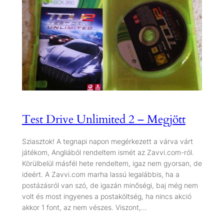
Test Drive Unlimited 2 – Megjött
Sziasztok! A tegnapi napon megérkezett a várva várt
játékom, Angliából rendeltem ismét az Zavvi.com-ról.
Körülbelül másfél hete rendeltem, igaz nem gyorsan, de
ideért. A Zavvi.com marha lassú legalábbis, ha a
postázásról van szó, de igazán minőségi, baj még nem
volt és most ingyenes a postaköltség, ha nincs akció
akkor 1 font, az nem vészes. Viszont,…