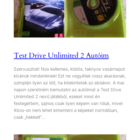
Test Drive Unlimited 2 Autóim
Szervusztok! Nos kellemes, ködös, taknyos vasárnapot
kívánok mindenkinek! Ezt ne vegyétek rossz akarásnak,
szimplán ilyen az idő, ha kitekintetek az ablakon. A mai
napon szeretném bemutatni az autóimat a Test Drive
Umlimited 2 nevű játékból, ezeket mind én
festegettem, sajnos csak ilyen képem van róluk, mivel
Xbox-on nem lehet kimenteni a képeket normálisan,
csak „hekkelt”…