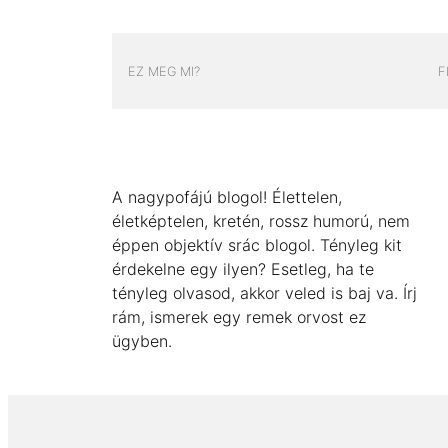
EZ MEG MI?
F
A nagypofájú blogol! Élettelen,
életképtelen, kretén, rossz humorú, nem
éppen objektív srác blogol. Tényleg kit
érdekelne egy ilyen? Esetleg, ha te
tényleg olvasod, akkor veled is baj va. Írj
rám, ismerek egy remek orvost ez
ügyben.