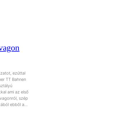
vagon
zatot, ezúttal
iner TT Bahnen
sztályú
kal ami az első
 vagonról, szép
zából ebből a…