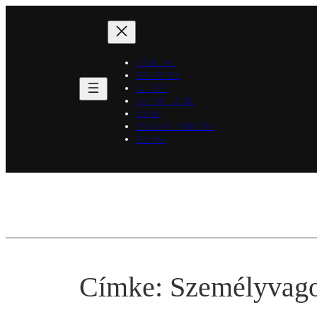
Ugrás
a
tartalomhoz
FŐOLDAL
TEMÉRDEK
IDŐGÉP
AGYMENÉSEIM
GY.I.K.
TRAXXAS HUNGARY
RÓLAM
Címke:
Személyvag