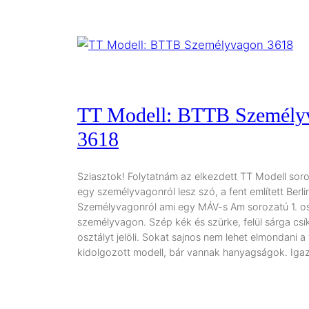
TT Modell: BTTB Személy
3618
Sziasztok! Folytatnám az elkezdett TT Modell soro
egy személyvagonról lesz szó, a fent említett Berl
Személyvagonról ami egy MÁV-s Am sorozatú 1. o
személyvagon. Szép kék és szürke, felül sárga csík
osztályt jelöli. Sokat sajnos nem lehet elmondani a
kidolgozott modell, bár vannak hanyagságok. Iga