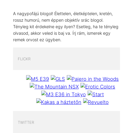
A nagypofájú blogol! Élettelen, életképtelen, kretén,
rossz humorú, nem éppen objektív srác blogol.
Tényleg kit érdekelne egy ilyen? Esetleg, ha te tényleg
olvasod, akkor veled is baj va. Írj rám, ismerek egy
remek orvost ez ügyben.
FLICKR
TWITTER