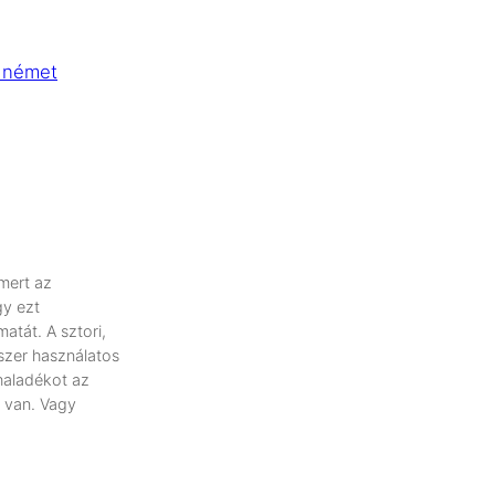
mert az
gy ezt
atát. A sztori,
szer használatos
haladékot az
ó van. Vagy