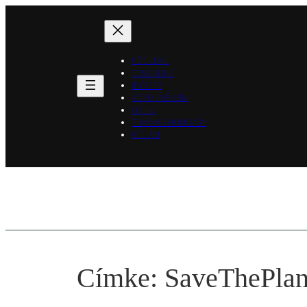
Ugrás
a
tartalomhoz
FŐOLDAL
TEMÉRDEK
IDŐGÉP
AGYMENÉSEIM
GY.I.K.
TRAXXAS HUNGARY
RÓLAM
Címke:
SaveThePlan