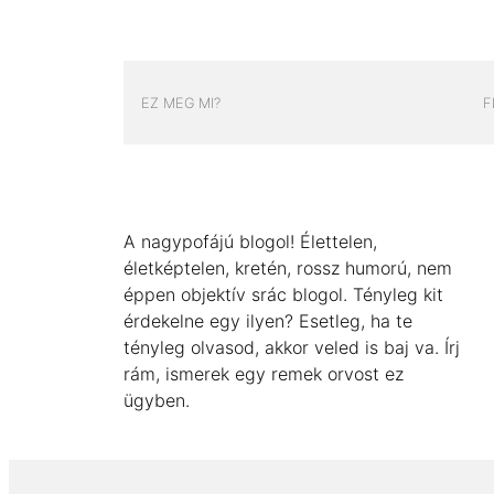
EZ MEG MI?
F
A nagypofájú blogol! Élettelen,
életképtelen, kretén, rossz humorú, nem
éppen objektív srác blogol. Tényleg kit
érdekelne egy ilyen? Esetleg, ha te
tényleg olvasod, akkor veled is baj va. Írj
rám, ismerek egy remek orvost ez
ügyben.