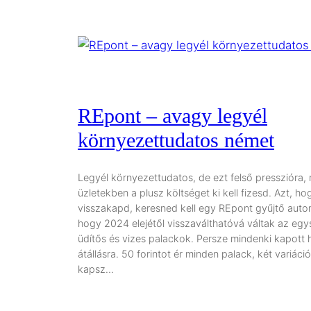
REpont – avagy legyél
környezettudatos német
Legyél környezettudatos, de ezt felső presszióra, 
üzletekben a plusz költséget ki kell fizesd. Azt, ho
visszakapd, keresned kell egy REpont gyűjtő autom
hogy 2024 elejétől visszaválthatóvá váltak az egy
üdítős és vizes palackok. Persze mindenki kapott 
átállásra. 50 forintot ér minden palack, két variáci
kapsz…