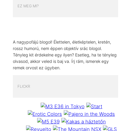
EZ MEG MI?
A nagypofájú blogol! Élettelen, életképtelen, kretén,
rossz humorú, nem éppen objektív srác blogol.
Tényleg kit érdekelne egy ilyen? Esetleg, ha te tényleg
olvasod, akkor veled is baj va. Írj rám, ismerek egy
remek orvost ez ügyben.
FLICKR