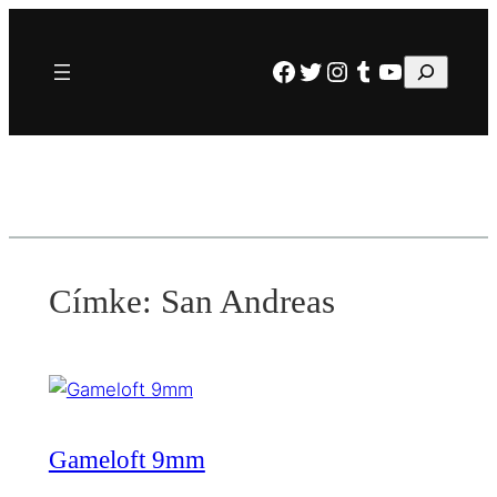
Ugrás
a
Facebook
Twitter
Instagram
Tumblr
YouTube
Keresés
tartalomhoz
Címke:
San Andreas
Gameloft 9mm