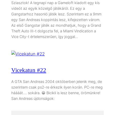
Sziasztok! A tegnapi nap a Gameloft kiadott egy kis
videót az egyik közelgő játékáról. Ez egy a
Gangstarhoz hasonló játék lesz. Szerintem ez a 9mm
egy San Andreas koppintás lesz, kifejezetten várom.
Az első Gangstar játék az mondhatjuk, hogy a Grand
Theft Auto III-t dolgozta fel, a Miami Vindication a
Vice City-t értelemszerűen, így joggal…
Vicekatun #22
A GTA San Andreas 2004 októberben jelenik meg, de
szerintem csak ps2-re érkezik ilyen korán. PC-re meg
háááát…. sokára. 😀 Bicikli is lesz benne, örömünkre!
San Andreas újdonságok: