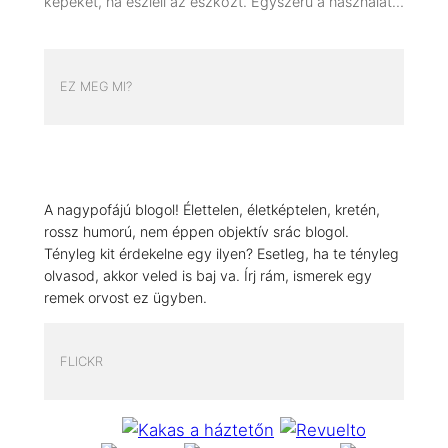
képeket, ha észleli az eszközt. Egyszerű a használat…
EZ MEG MI?
A nagypofájú blogol! Élettelen, életképtelen, kretén,
rossz humorú, nem éppen objektív srác blogol.
Tényleg kit érdekelne egy ilyen? Esetleg, ha te tényleg
olvasod, akkor veled is baj va. Írj rám, ismerek egy
remek orvost ez ügyben.
FLICKR