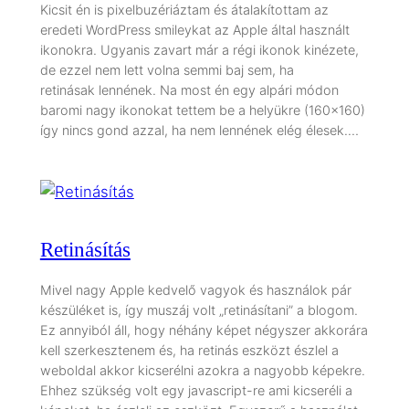
Kicsit én is pixelbuzériáztam és átalakítottam az
eredeti WordPress smileykat az Apple által használt
ikonokra. Ugyanis zavart már a régi ikonok kinézete,
de ezzel nem lett volna semmi baj sem, ha
retinásak lennének. Na most én egy alpári módon
baromi nagy ikonokat tettem be a helyükre (160×160)
így nincs gond azzal, ha nem lennének elég élesek.…
Retinásítás
Mivel nagy Apple kedvelő vagyok és használok pár
készüléket is, így muszáj volt „retinásítani” a blogom.
Ez annyiból áll, hogy néhány képet négyszer akkorára
kell szerkesztenem és, ha retinás eszközt észlel a
weboldal akkor kicserélni azokra a nagyobb képekre.
Ehhez szükség volt egy javascript-re ami kicseréli a