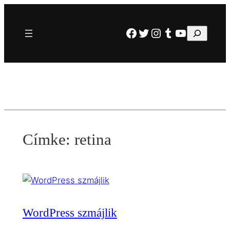
Ugrás
a
Facebook
Twitter
Instagram
Tumblr
YouTube
Keresés
tartalomhoz
Címke:
retina
WordPress szmájlik