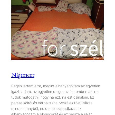
Nájtmeer
Régen jártam erre, megint elhanyagoltam az egyetlen
igazi sarjam, az egyetlen dolgot az életemben amire
tudok mutogatni, hogy na ezt, na ezt csinálom. Ez
persze költői és verbális (ha beszélek róla) túlzás
minden irányból, no de ne szabadkozzunk,
elhanyagoltam a blogocskát és ez persze a saját