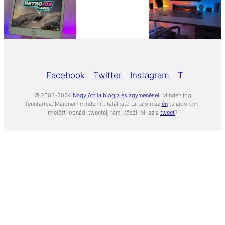
Facebook
Twitter
Instagram
Tumblr
Yo
© 2003-2024
Nagy Attila blogja és agymenései
, Minden jog
fenntartva. Majdnem minden itt található tartalom az
én
tulajdonom,
mielőtt lopnád, tweetelj rám, köszi! Mi az a
tweet
?