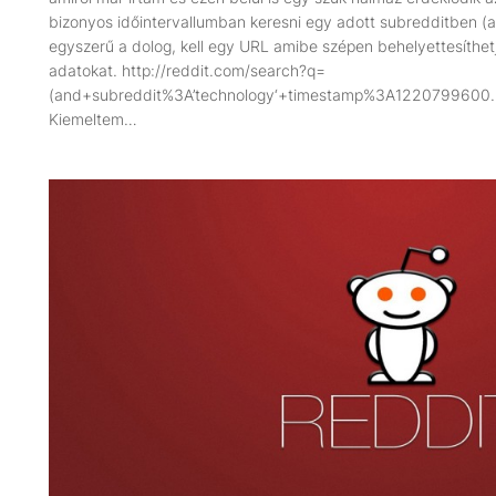
bizonyos időintervallumban keresni egy adott subredditben (a
egyszerű a dolog, kell egy URL amibe szépen behelyettesíthe
adatokat. http://reddit.com/search?q=
(and+subreddit%3A’technology‘+timestamp%3A1220799600.
Kiemeltem…