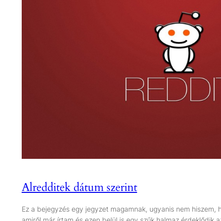
Alredditek dátum szerint
Ez a bejegyzés egy jegyzet magamnak, ugyanis nem hiszem, h
amiről már írtam és ezen belül is egy szűk halmaz érdeklődik a