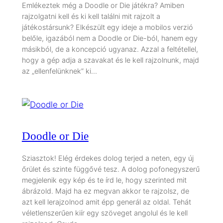
Emlékeztek még a Doodle or Die játékra? Amiben
rajzolgatni kell és ki kell találni mit rajzolt a
játékostársunk? Elkészült egy ideje a mobilos verzió
belőle, igazából nem a Doodle or Die-ból, hanem egy
másikból, de a koncepció ugyanaz. Azzal a feltétellel,
hogy a gép adja a szavakat és le kell rajzolnunk, majd
az „ellenfelünknek” ki…
Doodle or Die
Sziasztok! Elég érdekes dolog terjed a neten, egy új
őrület és szinte függővé tesz. A dolog pofonegyszerű
megjelenik egy kép és te írd le, hogy szerinted mit
ábrázold. Majd ha ez megvan akkor te rajzolsz, de
azt kell lerajzolnod amit épp generál az oldal. Tehát
véletlenszerűen kiír egy szöveget angolul és le kell