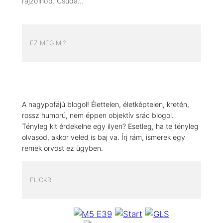
rajzolnod. Csuda…
EZ MEG MI?
A nagypofájú blogol! Élettelen, életképtelen, kretén,
rossz humorú, nem éppen objektív srác blogol.
Tényleg kit érdekelne egy ilyen? Esetleg, ha te tényleg
olvasod, akkor veled is baj va. Írj rám, ismerek egy
remek orvost ez ügyben.
FLICKR