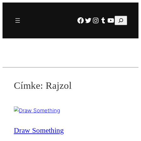
Ugrás
a
Facebook
Twitter
Instagram
Tumblr
YouTube
Keresés
tartalomhoz
Címke:
Rajzol
Draw Something