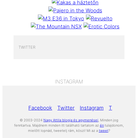
TWITTER
INSTAGRAM
Facebook
Twitter
Instagram
Tumblr
Yo
© 2003-2024
Nagy Attila blogja és agymenései
, Minden jog
fenntartva. Majdnem minden itt található tartalom az
én
tulajdonom,
mielőtt lopnád, tweetelj rám, köszi! Mi az a
tweet
?