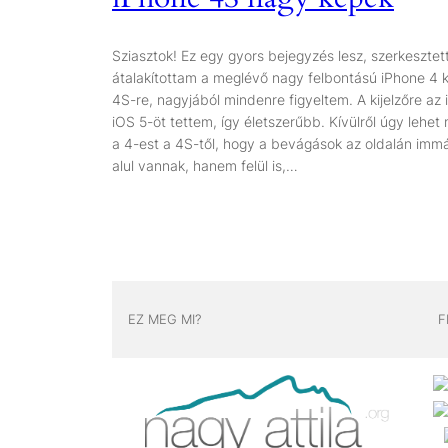
Sziasztok! Ez egy gyors bejegyzés lesz, szerkesztet
átalakítottam a meglévő nagy felbontású iPhone 4 
4S-re, nagyjából mindenre figyeltem. A kijelzőre az 
iOS 5-öt tettem, így életszerűbb. Kívülről úgy lehe
a 4-est a 4S-től, hogy a bevágások az oldalán im
alul vannak, hanem felül is,…
EZ MEG MI?
F