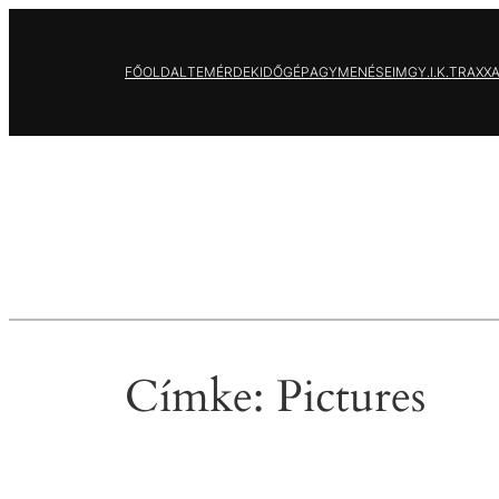
Ugrás
a
FŐOLDAL
TEMÉRDEK
IDŐGÉP
AGYMENÉSEIM
GY.I.K.
TRAXX
tartalomhoz
Címke:
Pictures