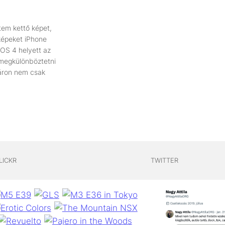
tem kettő képet,
képeket iPhone
iOS 4 helyett az
t megkülönböztetni
máron nem csak
LICKR
TWITTER