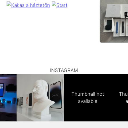
INSTAGRAM
Thumbnail not
Thu
available
a