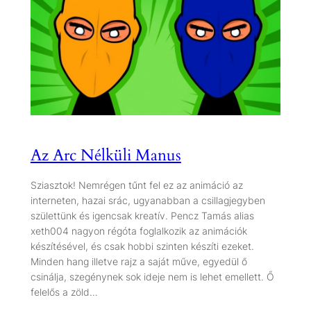
Az Arc Nélküli Manus
Sziasztok! Nemrégen tűnt fel ez az animáció az
interneten, hazai srác, ugyanabban a csillagjegyben
születtünk és igencsak kreatív. Pencz Tamás alias
xeth004 nagyon régóta foglalkozik az animációk
készítésével, és csak hobbi szinten készíti ezeket.
Minden hang illetve rajz a saját műve, egyedül ő
csinálja, szegénynek sok ideje nem is lehet emellett. Ő
felelős a zöld…