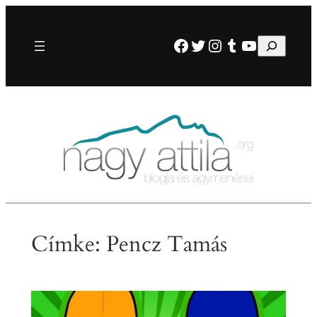
Ugrás
a
Facebook
Twitter
Instagram
Tumblr
YouTube
Keresés
tartalomhoz
Címke:
Pencz Tamás