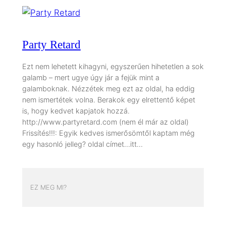
Party Retard
Ezt nem lehetett kihagyni, egyszerűen hihetetlen a sok
galamb – mert ugye úgy jár a fejük mint a
galamboknak. Nézzétek meg ezt az oldal, ha eddig
nem ismertétek volna. Berakok egy elrettentő képet
is, hogy kedvet kapjatok hozzá.
http://www.partyretard.com (nem él már az oldal)
Frissítés!!!: Egyik kedves ismerősömtől kaptam még
egy hasonló jelleg? oldal címet…itt…
EZ MEG MI?