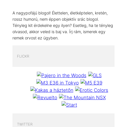
A nagypofájú blogol! Élettelen, életképtelen, kretén,
rossz humorú, nem éppen objektív srác blogol.
Tényleg kit érdekelne egy ilyen? Esetleg, ha te tényleg
olvasod, akkor veled is baj va. Írj rám, ismerek egy
remek orvost ez ügyben.
FLICKR
TWITTER