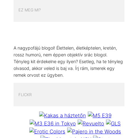
EZ MEG MI?
A nagypofájú blogol! Élettelen, életképtelen, kretén,
rossz humorú, nem éppen objektív srác blogol.
Tényleg kit érdekelne egy ilyen? Esetleg, ha te tényleg
olvasod, akkor veled is baj va. Írj rám, ismerek egy
remek orvost ez ügyben.
FLICKR