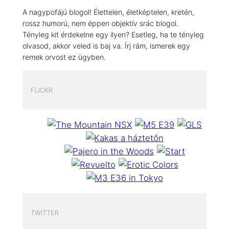
A nagypofájú blogol! Élettelen, életképtelen, kretén,
rossz humorú, nem éppen objektív srác blogol.
Tényleg kit érdekelne egy ilyen? Esetleg, ha te tényleg
olvasod, akkor veled is baj va. Írj rám, ismerek egy
remek orvost ez ügyben.
FLICKR
TWITTER