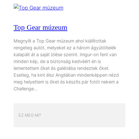
Top Gear múzeum
Megnyílt a Top Gear múzeum ahol kiállítottak
rengeteg autót, melyeket ez a három ágyútöltelék
kalapált át a saját ízlése szerint. Imgur-on fent van
minden kép, de a biztonság kedvéért én is
lementettem őket és galériába rendeztek őket.
Esetleg, ha kint élsz Angliában mindenképpen nézd
meg helyettem is őket és készíts pár fotót nekem a
Challenge…
EZ MEG MI?