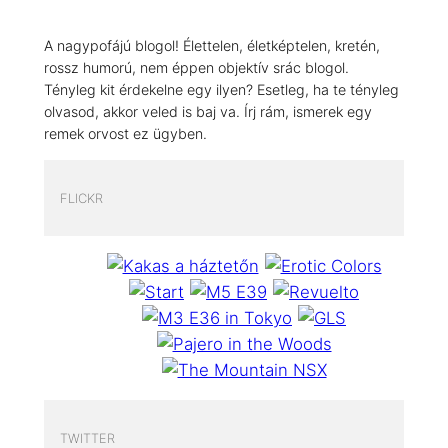
A nagypofájú blogol! Élettelen, életképtelen, kretén,
rossz humorú, nem éppen objektív srác blogol.
Tényleg kit érdekelne egy ilyen? Esetleg, ha te tényleg
olvasod, akkor veled is baj va. Írj rám, ismerek egy
remek orvost ez ügyben.
FLICKR
TWITTER