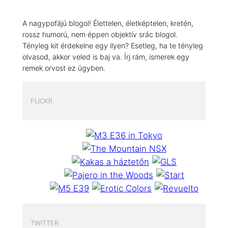
A nagypofájú blogol! Élettelen, életképtelen, kretén,
rossz humorú, nem éppen objektív srác blogol.
Tényleg kit érdekelne egy ilyen? Esetleg, ha te tényleg
olvasod, akkor veled is baj va. Írj rám, ismerek egy
remek orvost ez ügyben.
FLICKR
TWITTER