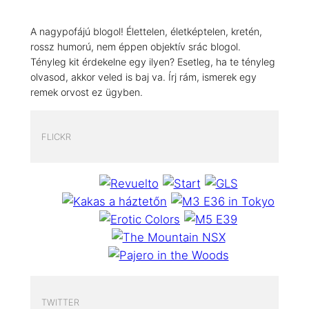
A nagypofájú blogol! Élettelen, életképtelen, kretén,
rossz humorú, nem éppen objektív srác blogol.
Tényleg kit érdekelne egy ilyen? Esetleg, ha te tényleg
olvasod, akkor veled is baj va. Írj rám, ismerek egy
remek orvost ez ügyben.
FLICKR
TWITTER