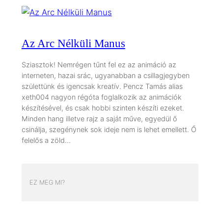
Az Arc Nélküli Manus
Sziasztok! Nemrégen tűnt fel ez az animáció az
interneten, hazai srác, ugyanabban a csillagjegyben
születtünk és igencsak kreatív. Pencz Tamás alias
xeth004 nagyon régóta foglalkozik az animációk
készítésével, és csak hobbi szinten készíti ezeket.
Minden hang illetve rajz a saját műve, egyedül ő
csinálja, szegénynek sok ideje nem is lehet emellett. Ő
felelős a zöld…
EZ MEG MI?