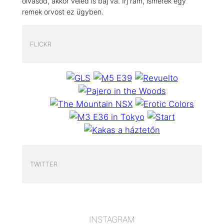
olvasod, akkor veled is baj va. Írj rám, ismerek egy
remek orvost ez ügyben.
FLICKR
TWITTER
INSTAGRAM