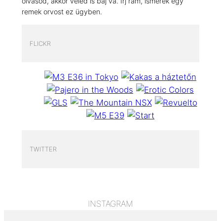
olvasod, akkor veled is baj va. Írj rám, ismerek egy
remek orvost ez ügyben.
FLICKR
TWITTER
INSTAGRAM