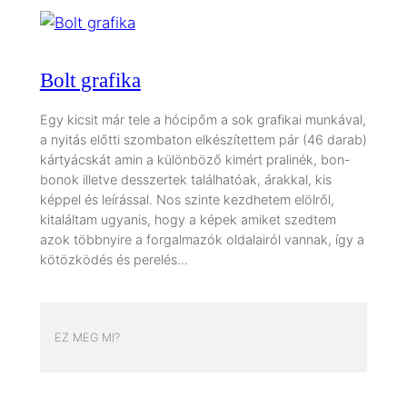
Bolt grafika
Egy kicsit már tele a hócipőm a sok grafikai munkával,
a nyitás előtti szombaton elkészítettem pár (46 darab)
kártyácskát amin a különböző kimért pralinék, bon-
bonok illetve desszertek találhatóak, árakkal, kis
képpel és leírással. Nos szinte kezdhetem elölről,
kitaláltam ugyanis, hogy a képek amiket szedtem
azok többnyire a forgalmazók oldalairól vannak, így a
kötözködés és perelés…
EZ MEG MI?