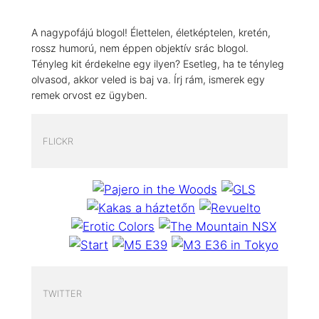
A nagypofájú blogol! Élettelen, életképtelen, kretén,
rossz humorú, nem éppen objektív srác blogol.
Tényleg kit érdekelne egy ilyen? Esetleg, ha te tényleg
olvasod, akkor veled is baj va. Írj rám, ismerek egy
remek orvost ez ügyben.
FLICKR
TWITTER