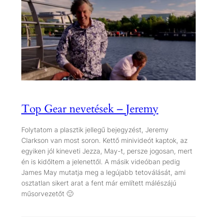
Top Gear nevetések – Jeremy
Folytatom a plasztik jellegű bejegyzést, Jeremy
Clarkson van most soron. Kettő minivideót kaptok, az
egyiken jól kineveti Jezza, May-t, persze jogosan, mert
én is kidőltem a jelenettől. A másik videóban pedig
James May mutatja meg a legújabb tetoválását, ami
osztatlan sikert arat a fent már említett málészájú
műsorvezetőt 🙂