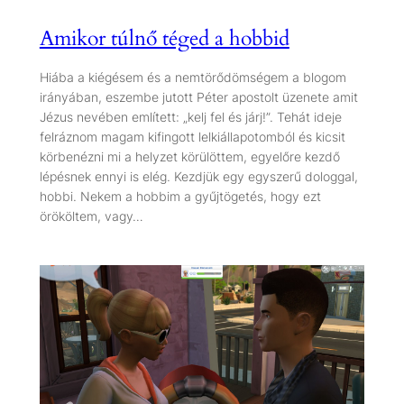
Amikor túlnő téged a hobbid
Hiába a kiégésem és a nemtörődömségem a blogom
irányában, eszembe jutott Péter apostolt üzenete amit
Jézus nevében említett: „kelj fel és járj!”. Tehát ideje
felráznom magam kifingott lelkiállapotomból és kicsit
körbenézni mi a helyzet körülöttem, egyelőre kezdő
lépésnek ennyi is elég. Kezdjük egy egyszerű dologgal,
hobbi. Nekem a hobbim a gyűjtögetés, hogy ezt
örököltem, vagy…