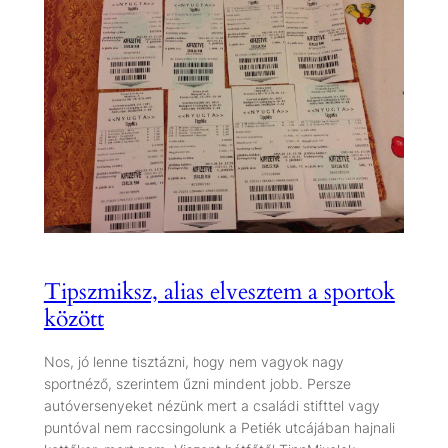
Tipszmiksz, alias elvesztem a sportok
között
Nos, jó lenne tisztázni, hogy nem vagyok nagy
sportnéző, szerintem űzni mindent jobb. Persze
autóversenyeket nézünk mert a családi stifttel vagy
puntóval nem raccsingolunk a Petiék utcájában hajnali