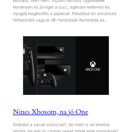
kettőkor, mert nem. Viszont hétfőtől TippMixelek
keményen és jövöget a cucc, egészen kellemes kis
nyugdíj kiegészítés a papának. Ráadásul én advanced
felhasználó vagyok (© Handrásék illuminatija az…
Nincs Xboxom, na jó One
Elnézést a vacak szóviccért, de miért is ne lehetne
elsütni, ha már ily csodás nevet adtak eme masinának?