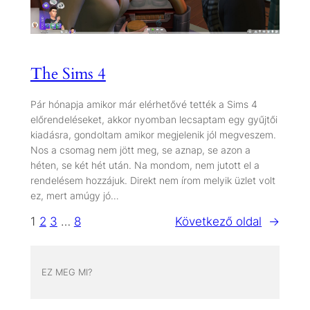
The Sims 4
Pár hónapja amikor már elérhetővé tették a Sims 4
előrendeléseket, akkor nyomban lecsaptam egy gyűjtői
kiadásra, gondoltam amikor megjelenik jól megveszem.
Nos a csomag nem jött meg, se aznap, se azon a
héten, se két hét után. Na mondom, nem jutott el a
rendelésem hozzájuk. Direkt nem írom melyik üzlet volt
ez, mert amúgy jó…
1
2
3
…
8
Következő oldal
→
EZ MEG MI?