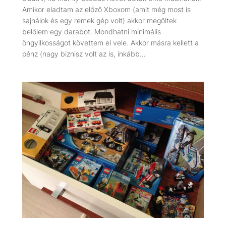
Amikor eladtam az előző Xboxom (amit még most is
sajnálok és egy remek gép volt) akkor megöltek
belőlem egy darabot. Mondhatni minimális
öngyilkosságot követtem el vele. Akkor másra kellett a
pénz (nagy biznisz volt az is, inkább…