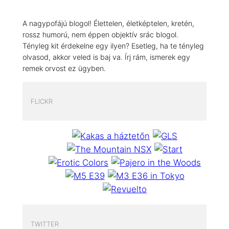
A nagypofájú blogol! Élettelen, életképtelen, kretén,
rossz humorú, nem éppen objektív srác blogol.
Tényleg kit érdekelne egy ilyen? Esetleg, ha te tényleg
olvasod, akkor veled is baj va. Írj rám, ismerek egy
remek orvost ez ügyben.
FLICKR
TWITTER