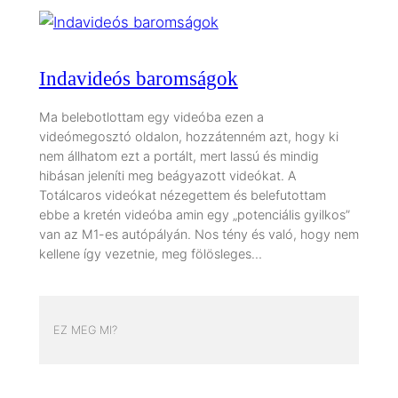
Indavideós baromságok
Ma belebotlottam egy videóba ezen a
videómegosztó oldalon, hozzátenném azt, hogy ki
nem állhatom ezt a portált, mert lassú és mindig
hibásan jeleníti meg beágyazott videókat. A
Totálcaros videókat nézegettem és belefutottam
ebbe a kretén videóba amin egy „potenciális gyilkos”
van az M1-es autópályán. Nos tény és való, hogy nem
kellene így vezetnie, meg fölösleges…
EZ MEG MI?