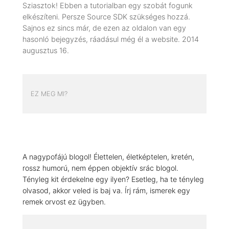
Sziasztok! Ebben a tutorialban egy szobát fogunk
elkészíteni. Persze Source SDK szükséges hozzá.
Sajnos ez sincs már, de ezen az oldalon van egy
hasonló bejegyzés, ráadásul még él a website. 2014
augusztus 16.
EZ MEG MI?
A nagypofájú blogol! Élettelen, életképtelen, kretén,
rossz humorú, nem éppen objektív srác blogol.
Tényleg kit érdekelne egy ilyen? Esetleg, ha te tényleg
olvasod, akkor veled is baj va. Írj rám, ismerek egy
remek orvost ez ügyben.