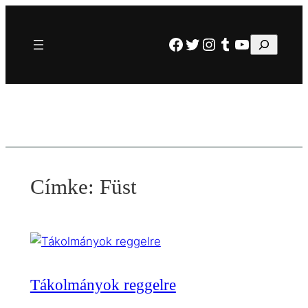
Ugrás
a
Facebook
Twitter
Instagram
Tumblr
YouTube
Keresés
tartalomhoz
Címke:
Füst
Tákolmányok reggelre