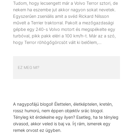
Tudom, hogy lecsengett már a Volvo Terror sztori, de
nekem ha eszembe jut akkor nagyon sokat nevetek.
Egyszerűen zseniális amit a svéd Rickard Nilsson
művelt a Terrier traktorral. Pakolt a mezőgazdasági
gépbe egy 240-s Volvo motort és megspékelte egy
turbóval, pikk pakk eléri a 100 km/h-t. Már az a szó,
hogy Terror röhögőgörcsöt vált ki belőlem,…
EZ MEG MI?
A nagypofájú blogol! Élettelen, életképtelen, kretén,
rossz humorú, nem éppen objektív srác blogol.
Tényleg kit érdekelne egy ilyen? Esetleg, ha te tényleg
olvasod, akkor veled is baj va. Írj rám, ismerek egy
remek orvost ez ügyben.