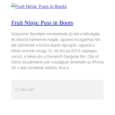
Fruit Ninja: Puss in Boots
Sziasztok! Remélem mindenkinek jól telt a hétvégéje
és sikerült kipihennie magát, ugyanis mozgalmas hét
elé nézhetnek a kocka Apple rajongók, ugyanis a
héten szerdán avagy 12.-én jön az iOS 5 végleges
verzió, a héten jön a Gameloft Gangstar Rio: City of
Saints és pénteken pár országban átvehetik az iPhone
4S-t akik rendeltek időben. Nos a…
EZ MEG MI?