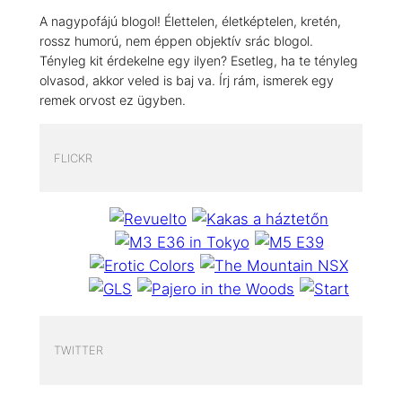
A nagypofájú blogol! Élettelen, életképtelen, kretén,
rossz humorú, nem éppen objektív srác blogol.
Tényleg kit érdekelne egy ilyen? Esetleg, ha te tényleg
olvasod, akkor veled is baj va. Írj rám, ismerek egy
remek orvost ez ügyben.
FLICKR
TWITTER