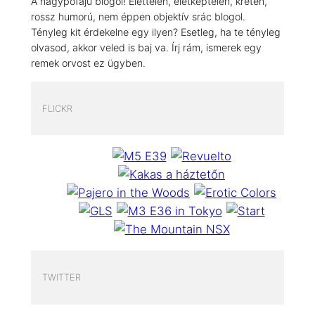
A nagypofájú blogol! Élettelen, életképtelen, kretén,
rossz humorú, nem éppen objektív srác blogol.
Tényleg kit érdekelne egy ilyen? Esetleg, ha te tényleg
olvasod, akkor veled is baj va. Írj rám, ismerek egy
remek orvost ez ügyben.
FLICKR
TWITTER