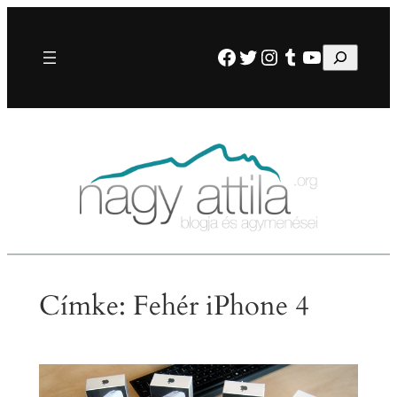
Ugrás
a
Facebook
Twitter
Instagram
Tumblr
YouTube
Keresés
tartalomhoz
Címke:
Fehér iPhone 4