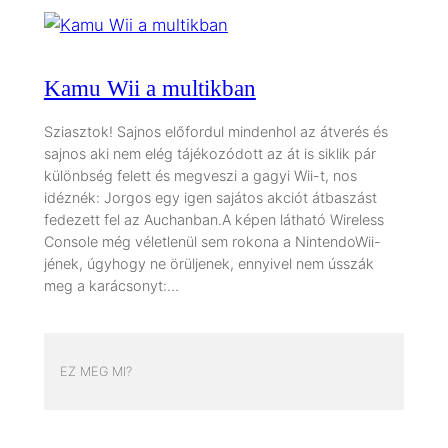
Kamu Wii a multikban
Sziasztok! Sajnos előfordul mindenhol az átverés és
sajnos aki nem elég tájékozódott az át is siklik pár
különbség felett és megveszi a gagyi Wii-t, nos
idéznék: Jorgos egy igen sajátos akciót átbaszást
fedezett fel az Auchanban.A képen látható Wireless
Console még véletlenül sem rokona a NintendoWii-
jének, úgyhogy ne örüljenek, ennyivel nem ússzák
meg a karácsonyt:…
EZ MEG MI?