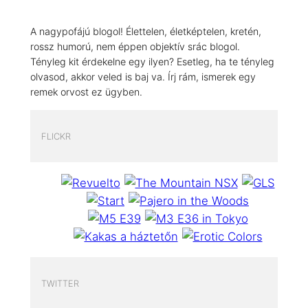
A nagypofájú blogol! Élettelen, életképtelen, kretén,
rossz humorú, nem éppen objektív srác blogol.
Tényleg kit érdekelne egy ilyen? Esetleg, ha te tényleg
olvasod, akkor veled is baj va. Írj rám, ismerek egy
remek orvost ez ügyben.
FLICKR
TWITTER