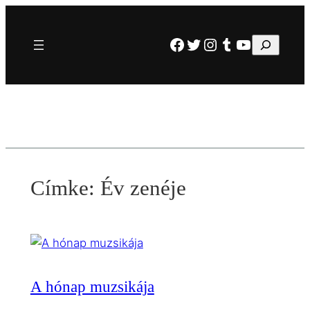
Ugrás
a
Facebook
Twitter
Instagram
Tumblr
YouTube
Keresés
tartalomhoz
Címke:
Év zenéje
A hónap muzsikája