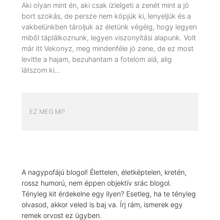
Aki olyan mint én, aki csak ízlelgeti a zenét mint a jó
bort szokás, de persze nem köpjük ki, lenyeljük és a
vakbelünkben tároljuk az életünk végéig, hogy legyen
miből táplálkoznunk, legyen viszonyítási alapunk. Volt
már itt Vekonyz, meg mindenféle jó zene, de ez most
levitte a hajam, bezuhantam a fotelom alá, alig
látszom ki…
EZ MEG MI?
A nagypofájú blogol! Élettelen, életképtelen, kretén,
rossz humorú, nem éppen objektív srác blogol.
Tényleg kit érdekelne egy ilyen? Esetleg, ha te tényleg
olvasod, akkor veled is baj va. Írj rám, ismerek egy
remek orvost ez ügyben.