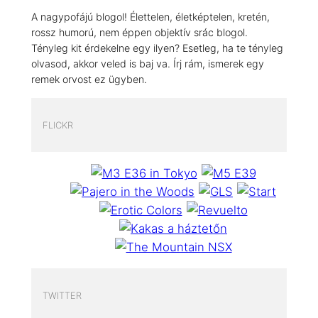
A nagypofájú blogol! Élettelen, életképtelen, kretén,
rossz humorú, nem éppen objektív srác blogol.
Tényleg kit érdekelne egy ilyen? Esetleg, ha te tényleg
olvasod, akkor veled is baj va. Írj rám, ismerek egy
remek orvost ez ügyben.
FLICKR
TWITTER