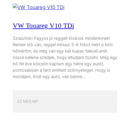
VW Touareg V10 TDi
Sziasztok! Fagyos jó reggelt kívánok mindenkinek!
Remek idő van, reggel mínusz 5-6 fokot mért a kinti
hőmérőm, és még van egy két kupac falevél amit
össze kellene szedjek, hogy eltudjam tüzelni. Még egy
bő fél éve kölcsön kaptam egy hétre egy autót,
pontosabban a fent említett szörnyeteget. Hogy is
mondjam, őrült egy autó, van benne…
EZ MEG MI?