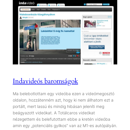
Indavideós baromságok
Ma belebotlottam egy videóba ezen a videómegosztó
oldalon, hozzátenném azt, hogy ki nem állhatom ezt a
portált, mert lassú és mindig hibásan jeleníti meg
beágyazott videókat. A Totálcaros videókat
nézegettem és belefutottam ebbe a kretén videóba
amin egy „potenciális gyilkos” van az M1-es autópályán.