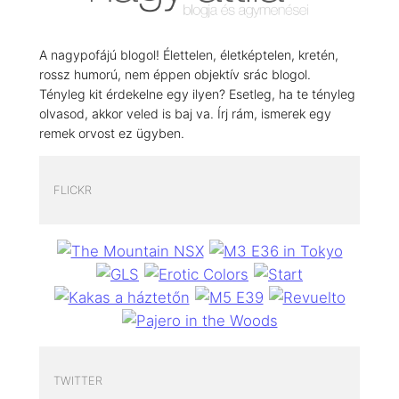
A nagypofájú blogol! Élettelen, életképtelen, kretén,
rossz humorú, nem éppen objektív srác blogol.
Tényleg kit érdekelne egy ilyen? Esetleg, ha te tényleg
olvasod, akkor veled is baj va. Írj rám, ismerek egy
remek orvost ez ügyben.
FLICKR
TWITTER