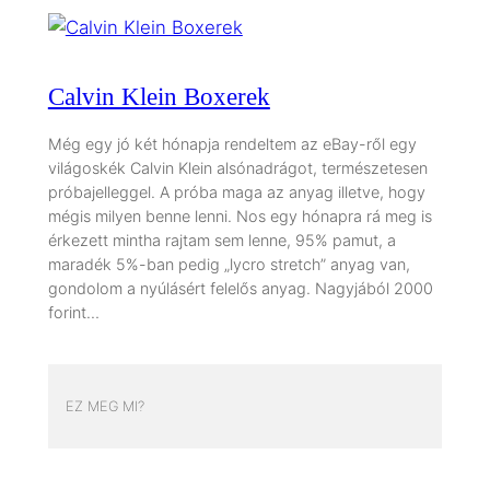
Calvin Klein Boxerek
Még egy jó két hónapja rendeltem az eBay-ről egy
világoskék Calvin Klein alsónadrágot, természetesen
próbajelleggel. A próba maga az anyag illetve, hogy
mégis milyen benne lenni. Nos egy hónapra rá meg is
érkezett mintha rajtam sem lenne, 95% pamut, a
maradék 5%-ban pedig „lycro stretch” anyag van,
gondolom a nyúlásért felelős anyag. Nagyjából 2000
forint…
EZ MEG MI?