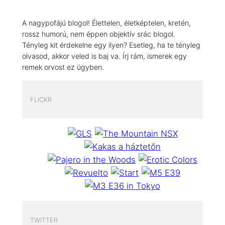
A nagypofájú blogol! Élettelen, életképtelen, kretén,
rossz humorú, nem éppen objektív srác blogol.
Tényleg kit érdekelne egy ilyen? Esetleg, ha te tényleg
olvasod, akkor veled is baj va. Írj rám, ismerek egy
remek orvost ez ügyben.
FLICKR
TWITTER