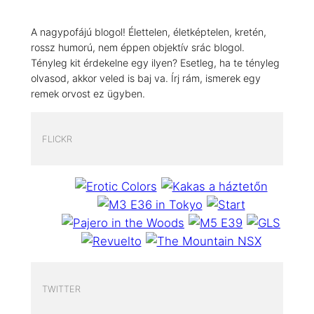
A nagypofájú blogol! Élettelen, életképtelen, kretén,
rossz humorú, nem éppen objektív srác blogol.
Tényleg kit érdekelne egy ilyen? Esetleg, ha te tényleg
olvasod, akkor veled is baj va. Írj rám, ismerek egy
remek orvost ez ügyben.
FLICKR
TWITTER