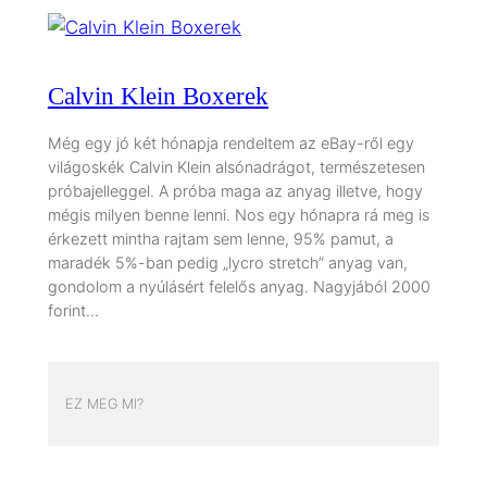
Calvin Klein Boxerek
Még egy jó két hónapja rendeltem az eBay-ről egy
világoskék Calvin Klein alsónadrágot, természetesen
próbajelleggel. A próba maga az anyag illetve, hogy
mégis milyen benne lenni. Nos egy hónapra rá meg is
érkezett mintha rajtam sem lenne, 95% pamut, a
maradék 5%-ban pedig „lycro stretch” anyag van,
gondolom a nyúlásért felelős anyag. Nagyjából 2000
forint…
EZ MEG MI?