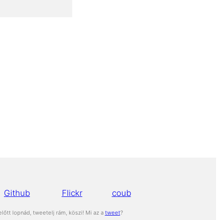
Github
Flickr
coub
lőtt lopnád, tweetelj rám, köszi! Mi az a
tweet
?