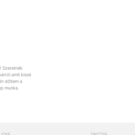
! Szeretnék
árról amit kissé
én dőltem a
ép munka.
LICKR
TWITTER