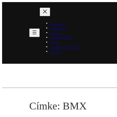
Ugrás
a
tartalomhoz
FŐOLDAL
TEMÉRDEK
IDŐGÉP
AGYMENÉSEIM
GY.I.K.
TRAXXAS HUNGARY
RÓLAM
Címke:
BMX