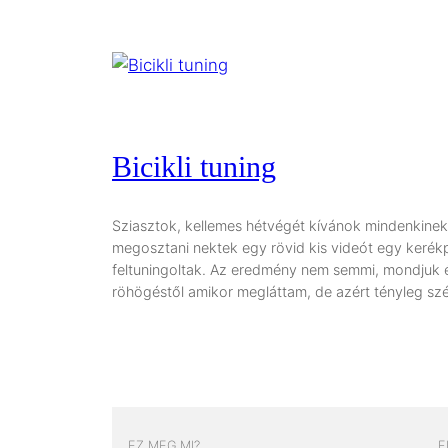
Bicikli tuning
Sziasztok, kellemes hétvégét kívánok mindenkinek
megosztani nektek egy rövid kis videót egy kerékp
feltuningoltak. Az eredmény nem semmi, mondjuk 
röhögéstől amikor megláttam, de azért tényleg sz
EZ MEG MI?
F