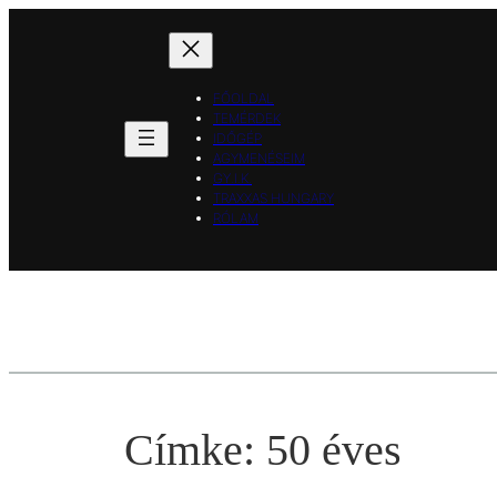
Ugrás
a
tartalomhoz
FŐOLDAL
TEMÉRDEK
IDŐGÉP
AGYMENÉSEIM
GY.I.K.
TRAXXAS HUNGARY
RÓLAM
Címke:
50 éves