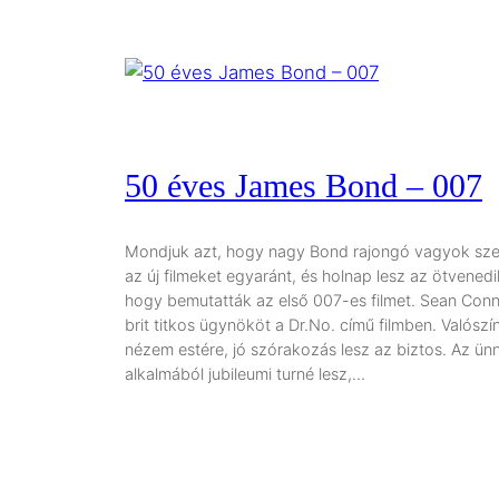
50 éves James Bond – 007
Mondjuk azt, hogy nagy Bond rajongó vagyok szer
az új filmeket egyaránt, és holnap lesz az ötvenedi
hogy bemutatták az első 007-es filmet. Sean Conne
brit titkos ügynököt a Dr.No. című filmben. Valósz
nézem estére, jó szórakozás lesz az biztos. Az ü
alkalmából jubileumi turné lesz,…