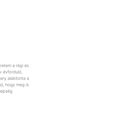
etem a régi és
k évforduló,
ry alakította a
ínű, hogy meg is
nnepség