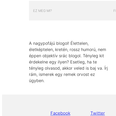
EZ MEG MI?
F
A nagypofájú blogol! Élettelen,
életképtelen, kretén, rossz humorú, nem
éppen objektív srác blogol. Tényleg kit
érdekelne egy ilyen? Esetleg, ha te
tényleg olvasod, akkor veled is baj va. Írj
rám, ismerek egy remek orvost ez
ügyben.
Facebook
Twitter