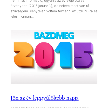
nem friss információ, ugyanis az év eleje óta van
érvényben (2015 január 1.), de nekem most van rá
szükségem. Kénytelen voltam felmenni az utdij.hu-ra és
lelesni onnan…
Jön az év leggyűlöltebb napja