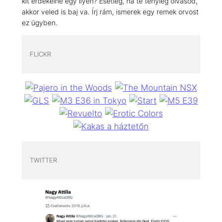
kit érdekelne egy ilyen? Esetleg, ha te tényleg olvasod,
akkor veled is baj va. Írj rám, ismerek egy remek orvost
ez ügyben.
FLICKR
TWITTER