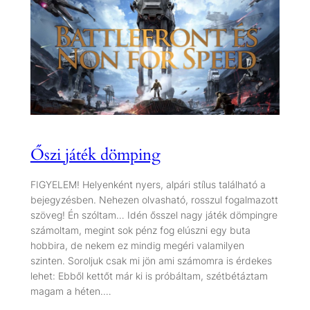
Őszi játék dömping
FIGYELEM! Helyenként nyers, alpári stílus található a
bejegyzésben. Nehezen olvasható, rosszul fogalmazott
szöveg! Én szóltam… Idén ősszel nagy játék dömpingre
számoltam, megint sok pénz fog elúszni egy buta
hobbira, de nekem ez mindig megéri valamilyen
szinten. Soroljuk csak mi jön ami számomra is érdekes
lehet: Ebből kettőt már ki is próbáltam, szétbétáztam
magam a héten.…