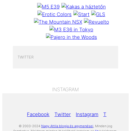
TWITTER
INSTAGRAM
Facebook
Twitter
Instagram
Tumblr
Yo
© 2003-2024
Nagy Attila blogja és agymenései
, Minden jog